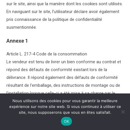
sur le site, ainsi que la manière dont les cookies sont utilisés.
En naviguant sur le site, l’utilisateur déclare avoir également
pris connaissance de la politique de confidentialité
susmentionnée.
Annexe 1
Article L. 217-4 Code de la consommation
Le vendeur est tenu de livrer un bien conforme au contrat et
répond des défauts de conformité existant lors de la
délivrance. Il répond également des défauts de conformité
résultant de l’emballage, des instructions de montage ou de
l’installation lorsque celle-ci a été mise à sa charge par le
contrat ou a été réalisée sous sa responsabilité.
Nous utilisons des cookies pour vous garantir la meilleure
expérience sur notre site web. Si vous continuez à utiliser ce
Article L. 217-5 Code de la consommation
site, nous supposerons que vous en êtes satisfait.
Le bien est conforme au contrat :
OK