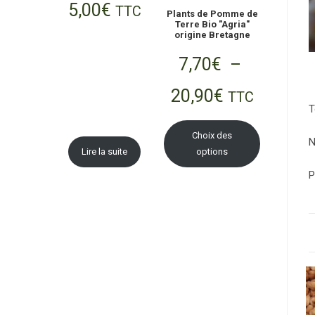
5,00
€
TTC
Plants de Pomme de
Terre Bio "Agria"
origine Bretagne
7,70
€
–
20,90
€
TTC
T
Choix des
N
Lire la suite
options
P