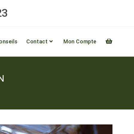
23
onseils
Contact
Mon Compte
N