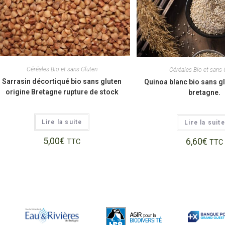
Céréales Bio et sans Gluten
Céréales Bio et sans 
Sarrasin décortiqué bio sans gluten
Quinoa blanc bio sans gl
origine Bretagne rupture de stock
bretagne.
Lire la suite
Lire la suite
5,00
€
6,60
€
TTC
TTC