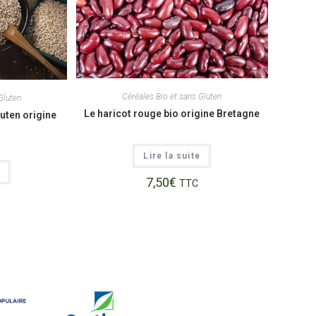
Céréales Bio et sans Gluten
Gluten
Le haricot rouge bio origine Bretagne
uten origine
Lire la suite
7,50
€
TTC